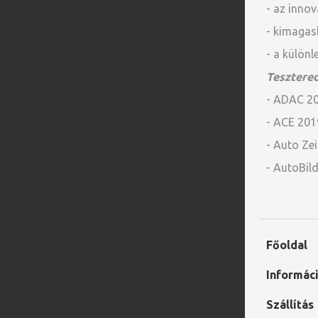
- az innov
- kimagasl
- a külön
Tesztere
- ADAC 2
- ACE 20
- Auto Ze
- AutoBil
Főoldal
Informác
Szállítás