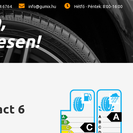
4 6764
info@gumix.hu
Hétfő - Péntek: 8:00-16:00
,
esen!
ct 6