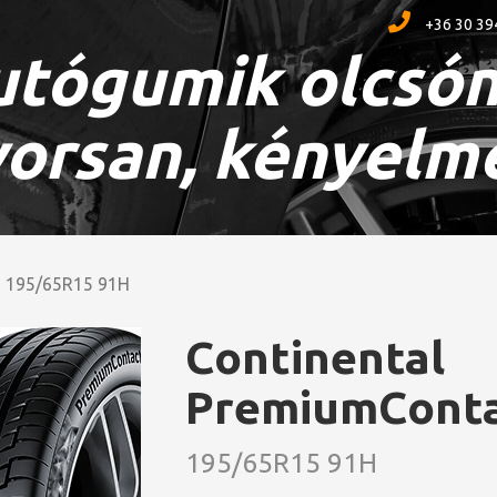
+36 30 39
tógumik olcsón
orsan, kényelm
195/65R15 91H
Continental
PremiumConta
195/65R15 91H