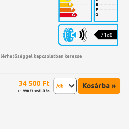
71
dB
 elérhetőséggel kapcsolatban keresse
34 500 Ft
Kosárba »
/db
+1 990 Ft szállítás