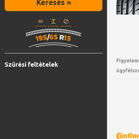
Keresés »
Figyelem!
Szűrési feltételek
ügyfélsz