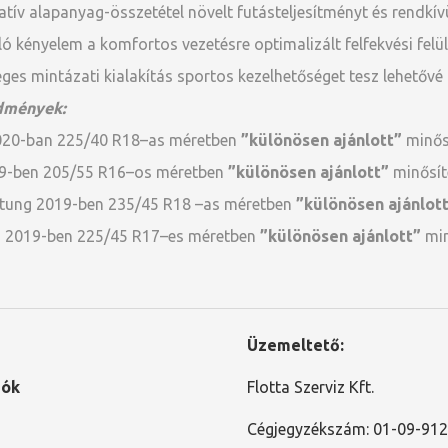
atív alapanyag-összetétel növelt futásteljesítményt és rendkívü
ó kényelem a komfortos vezetésre optimalizált felfekvési felül
leges mintázati kialakítás sportos kezelhetőséget tesz lehetőv
dmények:
020-ban 225/40 R18–as méretben
”különösen ajánlott”
minős
19-ben 205/55 R16–os méretben
”különösen ajánlott”
minősít
itung 2019-ben 235/45 R18 –as méretben
”különösen ajánlot
d 2019-ben 225/45 R17–es méretben
”különösen ajánlott”
min
Üzemeltető:
iók
Flotta Szerviz Kft.
Cégjegyzékszám: 01-09-91