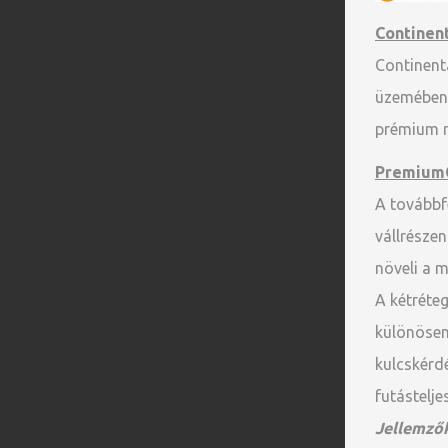
Continen
Continent
üzemében 
prémium m
PremiumC
A továbbfe
vállrészen
növeli a 
A kétréteg
különösen
kulcskérd
futástelje
Jellemzők