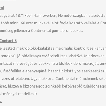
tal
al gyárat 1871 -ben Hannoverben, Németországban alapította
több mint 160 ezer munkavállalót foglalkoztató vállalat a Con
inőség jellemzi a Continental gumiabroncsokat.
ontact 6
jlesztett makroblokk-kialakítás maximális kontrollt és kanyars
 rendkívül jó oldalirányú erőátvitelt tesz lehetővé. Mindezeken
mintázat merevségét és csökkenti a blokkok deformációját, ame
ű futófelület alapanyagánál használt kristályos szerkezetű szi
 vizes útfelületen. Ugyanakkor a Continental mérnökeinek sike
ését, hiszen a biztonságot leginkább befolyásoló tulajdonságo
sítménnyel rendelkezik.
: