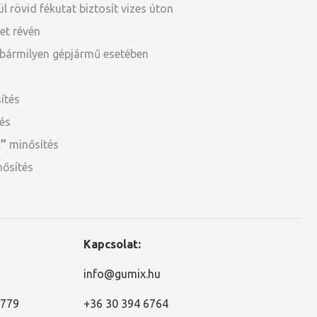
l rövid fékutat biztosít vizes úton
et révén
é bármilyen gépjármű esetében
ítés
és
t”
minősítés
ősítés
Kapcsolat:
info@gumix.hu
2779
+36 30 394 6764