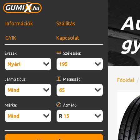
Au
Információk
Szállítás
gy
GYIK
Kapcsolat
Évszak:
Szélesség:
Nyári
195
Jármű típus:
Magasság:
Főoldal
Mind
65
Márka:
Átmérő
Mind
R15