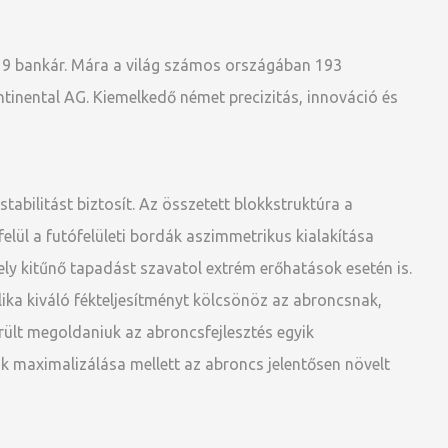
 9 bankár. Mára a világ számos országában 193
tinental AG. Kiemelkedő német precizitás, innováció és
tabilitást biztosít. Az összetett blokkstruktúra a
 felül a futófelületi bordák aszimmetrikus kialakítása
ly kitűnő tapadást szavatol extrém erőhatások esetén is.
lika kiváló fékteljesítményt kölcsönöz az abroncsnak,
rült megoldaniuk az abroncsfejlesztés egyik
k maximalizálása mellett az abroncs jelentősen növelt