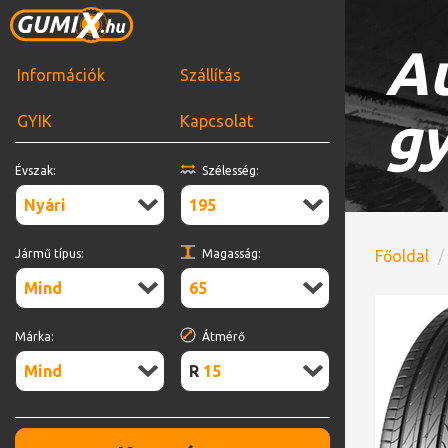
Au
Információk
Szállítás
gy
GYIK
Kapcsolat
Évszak:
Szélesség:
Nyári
195
Jármű típus:
Magasság:
Főoldal
Mind
65
Márka:
Átmérő
Mind
R15