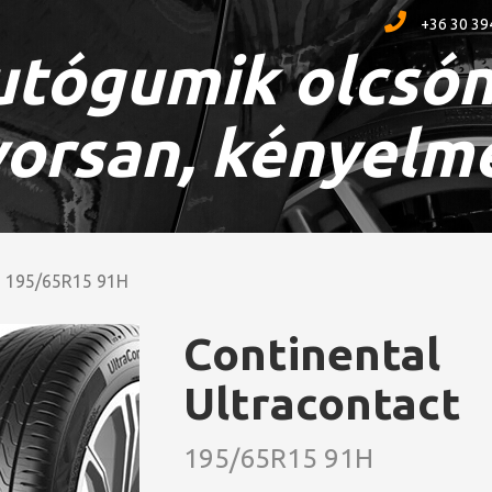
+36 30 39
tógumik olcsón
orsan, kényelm
195/65R15 91H
Continental
Ultracontact
195/65R15 91H