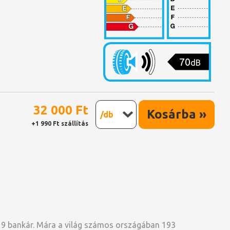
70
dB
32 000 Ft
Kosárba »
/db
+1 990 Ft szállítás
 9 bankár. Mára a világ számos országában 193