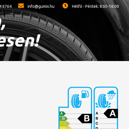
4 6764
info@gumix.hu
Hétfő - Péntek: 8:00-16:00
,
esen!