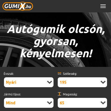
Men
Autógumik olcsón,
gyorsan,
kényelmesen!
Évszak:
Szélesség:
Nyári
195
Jármű típus:
Magasság:
Mind
65