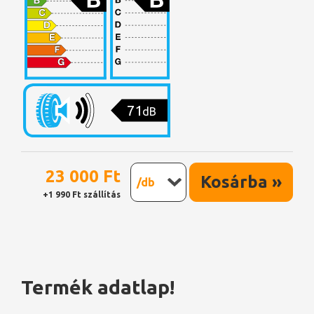
71
dB
23 000 Ft
Kosárba »
/db
+1 990 Ft szállítás
Termék adatlap!