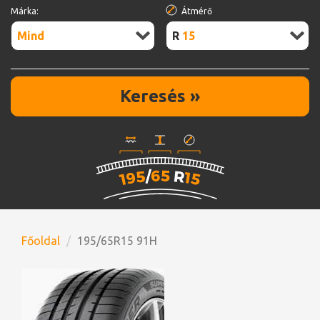
Márka:
Átmérő
Mind
R15
Keresés »
Főoldal
195/65R15 91H