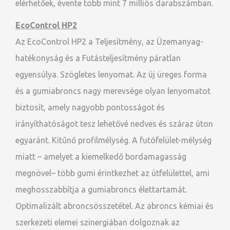
elérhetőek, évente több mint 7 milliós darabszámban.
EcoControl HP2
Az EcoControl HP2 a Teljesítmény, az Üzemanyag-
hatékonyság és a Futásteljesítmény páratlan
egyensúlya. Szögletes lenyomat. Az új üreges forma
és a gumiabroncs nagy merevsége olyan lenyomatot
biztosít, amely nagyobb pontosságot és
irányíthatóságot tesz lehetővé nedves és száraz úton
egyaránt. Kitűnő profilmélység. A futófelület-mélység
miatt – amelyet a kiemelkedő bordamagasság
megnövel– több gumi érintkezhet az útfelülettel, ami
meghosszabbítja a gumiabroncs élettartamát.
Optimalizált abroncsösszetétel. Az abroncs kémiai és
szerkezeti elemei szinergiában dolgoznak az