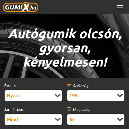
Men
Autógumik olcsón,
gyorsan,
kényelmesen!
Évszak:
Szélesség:
Nyári
195
Jármű típus:
Magasság:
Mind
65