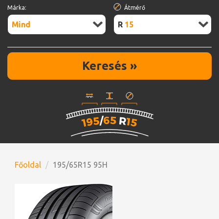
Márka:
Átmérő
Mind
R15
Keresés »
Főoldal
195/65R15 95H