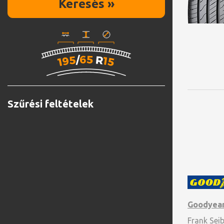
Keresés »
Szűrési feltételek
Goodyea
Frank Sei