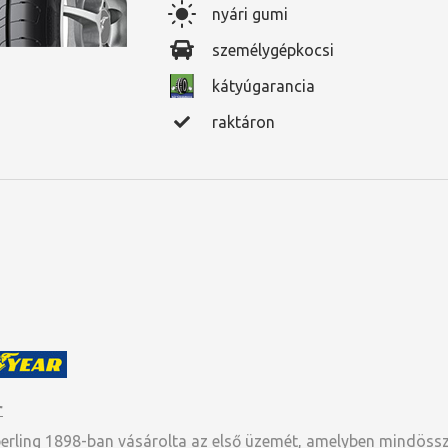
nyári gumi
személygépkocsi
kátyúgarancia
raktáron
r
berling 1898-ban vásárolta az első üzemét, amelyben mindöss