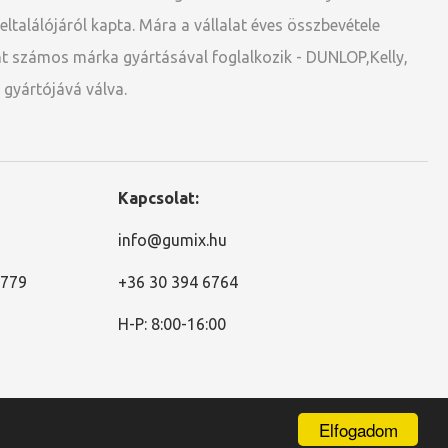
ltalálójáról kapta. Mára a vállalat éves összbevétele
int számos márka gyártásával foglalkozik - DUNLOP,Kelly,
 gyártójává válva.
Kapcsolat:
info@gumix.hu
2779
+36 30 394 6764
H-P: 8:00-16:00
Elfogadom