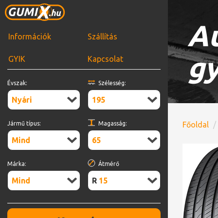
Au
Információk
Szállítás
gy
GYIK
Kapcsolat
Évszak:
Szélesség:
Nyári
195
Jármű típus:
Magasság:
Főoldal
Mind
65
Márka:
Átmérő
Mind
R15