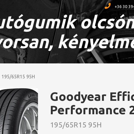
+36 30 39
tógumik olcsón
orsan, kényelm
195/65R15 95H
Goodyear Effi
Performance 
195/65R15 95H