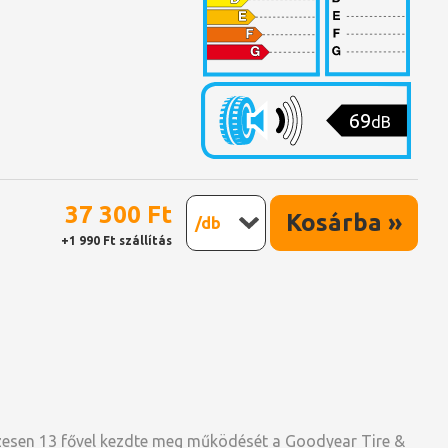
69
dB
37 300 Ft
Kosárba »
/db
+1 990 Ft szállítás
zesen 13 fővel kezdte meg működését a Goodyear Tire &