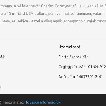
pany. A vállalat nevét Charles Goodyear-ról, a vulkanizálás fe
a a 15 milliárd USA dollárt, jelen van hat kontinensen, valam
, Sava, és Debica - ezzel a világ egyik legnagyobb gumiabroncs
Üzemeltető:
iók
Flotta Szerviz Kft.
Cégjegyzékszám: 01-09-91
Adószám: 14633201-2-41
t
 szabályzat
Általános Szerződési Feltételek
) használatát.
További információk