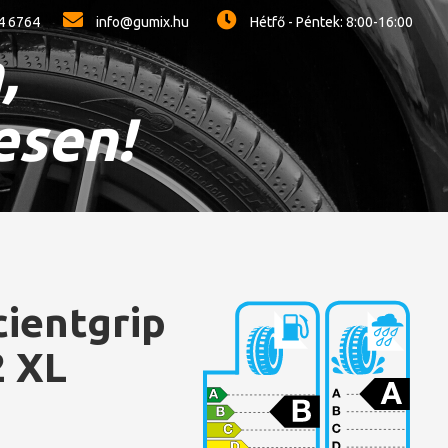
4 6764
info@gumix.hu
Hétfő - Péntek: 8:00-16:00
,
esen!
cientgrip
2 XL