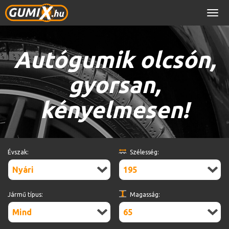
Men
Autógumik olcsón,
gyorsan,
kényelmesen!
Évszak:
Szélesség:
Nyári
195
Jármű típus:
Magasság:
Mind
65