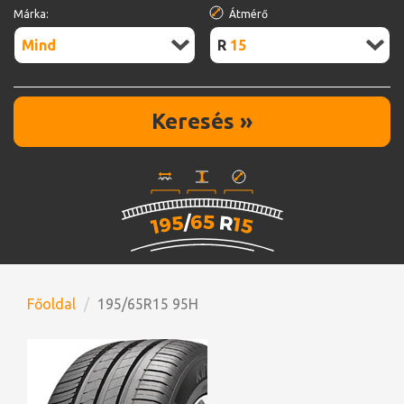
Márka:
Átmérő
Mind
R15
Keresés »
Főoldal
195/65R15 95H