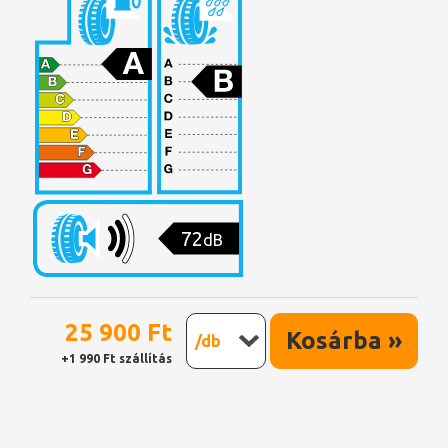
72
dB
25 900 Ft
Kosárba »
/db
+1 990 Ft szállítás