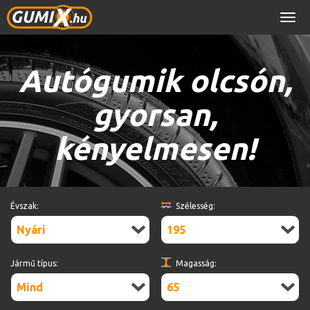
Men
Autógumik olcsón,
gyorsan,
kényelmesen!
Évszak:
Szélesség:
Nyári
195
Jármű típus:
Magasság:
Mind
65