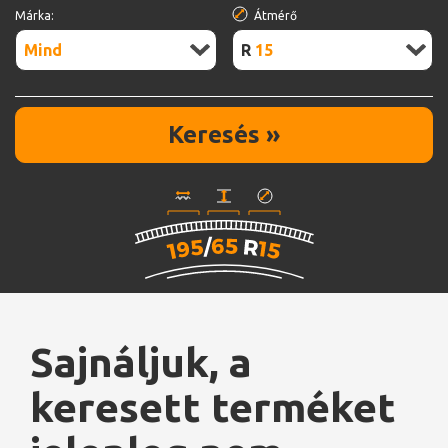
Márka:
Átmérő
Mind
R15
Keresés »
Sajnáljuk, a
keresett terméket