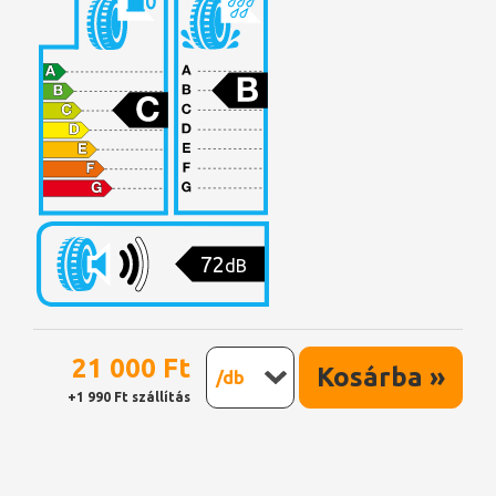
72
dB
21 000 Ft
Kosárba »
/db
+1 990 Ft szállítás