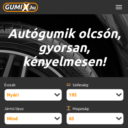
Men
Autógumik olcsón,
gyorsan,
kényelmesen!
Évszak:
Szélesség:
Nyári
195
Jármű típus:
Magasság:
Mind
65