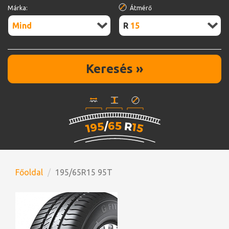
Márka:
Átmérő
Mind
R15
Keresés »
Főoldal
195/65R15 95T