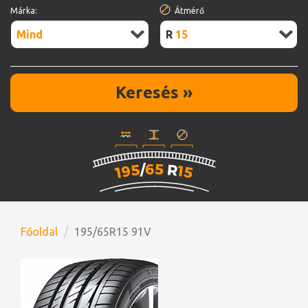
Márka:
Átmérő
Mind
R15
Keresés »
Főoldal
195/65R15 91V