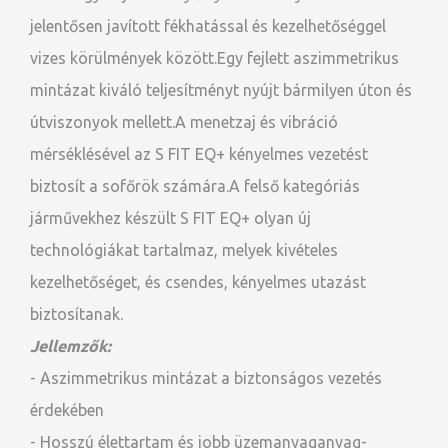
jelentősen javított fékhatással és kezelhetőséggel
vizes körülmények között.Egy fejlett aszimmetrikus
mintázat kiváló teljesítményt nyújt bármilyen úton és
útviszonyok mellett.A menetzaj és vibráció
mérséklésével az S FIT EQ+ kényelmes vezetést
biztosít a sofőrök számára.A felső kategóriás
járművekhez készült S FIT EQ+ olyan új
technológiákat tartalmaz, melyek kivételes
kezelhetőséget, és csendes, kényelmes utazást
biztosítanak.
Jellemzők:
- Aszimmetrikus mintázat a biztonságos vezetés
érdekében
- Hosszú élettartam és jobb üzemanyaganyag-