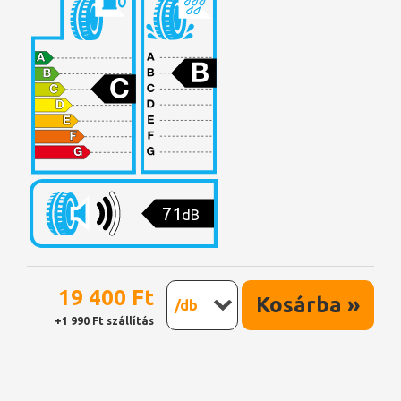
71
dB
19 400 Ft
Kosárba »
/db
+1 990 Ft szállítás