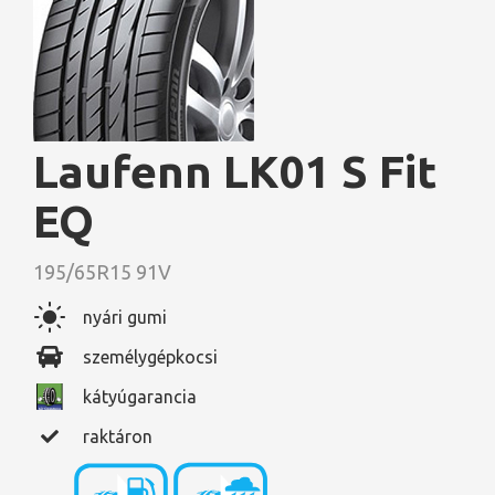
Laufenn LK01 S Fit
EQ
195/65R15 91V
nyári gumi
személygépkocsi
kátyúgarancia
raktáron