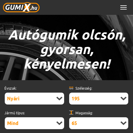
Men
Autógumik olcsón,
gyorsan,
kényelmesen!
Évszak:
Szélesség:
Nyári
195
Jármű típus:
Magasság:
Mind
65