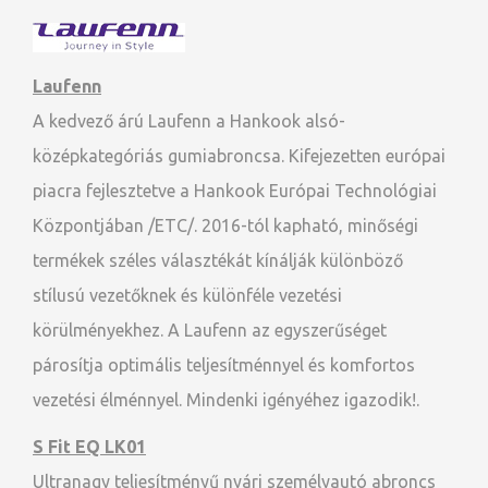
Laufenn
A kedvező árú Laufenn a Hankook alsó-
középkategóriás gumiabroncsa. Kifejezetten európai
piacra fejlesztetve a Hankook Európai Technológiai
Központjában /ETC/. 2016-tól kapható, minőségi
termékek széles választékát kínálják különböző
stílusú vezetőknek és különféle vezetési
körülményekhez. A Laufenn az egyszerűséget
párosítja optimális teljesítménnyel és komfortos
vezetési élménnyel. Mindenki igényéhez igazodik!.
S Fit EQ LK01
Ultranagy teljesítményű nyári személyautó abroncs