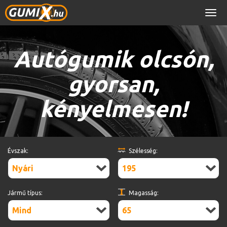
Men
Autógumik olcsón,
gyorsan,
kényelmesen!
Évszak:
Szélesség:
Nyári
195
Jármű típus:
Magasság:
Mind
65