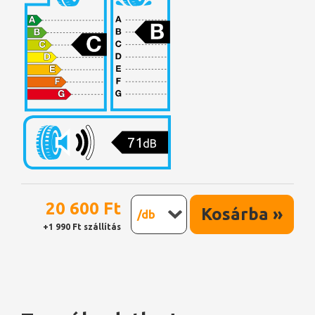
71
dB
20 600 Ft
Kosárba »
/db
+1 990 Ft szállítás