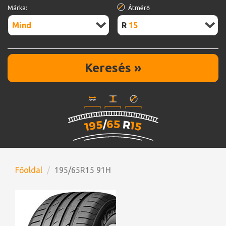
Márka:
Átmérő
Mind
R15
Keresés »
Főoldal
195/65R15 91H