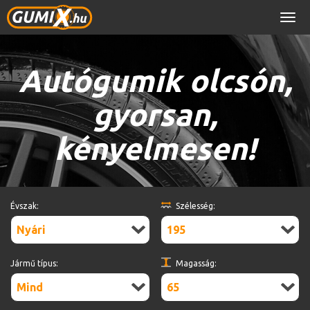
Men
Autógumik olcsón,
gyorsan,
kényelmesen!
Évszak:
Szélesség:
Nyári
195
Jármű típus:
Magasság:
Mind
65