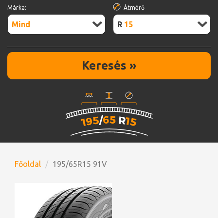
Márka:
Átmérő
Mind
R15
Keresés »
Főoldal
195/65R15 91V