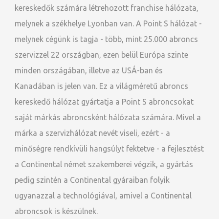
kereskedők számára létrehozott franchise hálózata,
melynek a székhelye Lyonban van. A Point S hálózat -
melynek cégünk is tagja - több, mint 25.000 abroncs
szervizzel 22 országban, ezen belül Európa szinte
minden országában, illetve az USÁ-ban és
Kanadában is jelen van. Ez a világméretű abroncs
kereskedő hálózat gyártatja a Point S abroncsokat
saját márkás abroncsként hálózata számára. Mivel a
márka a szervizhálózat nevét viseli, ezért - a
minőségre rendkívüli hangsúlyt fektetve - a fejlesztést
a Continental német szakemberei végzik, a gyártás
pedig szintén a Continental gyáraiban folyik
ugyanazzal a technológiával, amivel a Continental
abroncsok is készülnek.