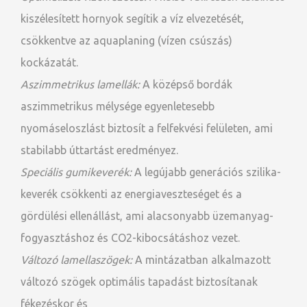
kiszélesített hornyok segítik a víz elvezetését,
csökkentve az aquaplaning (vízen csúszás)
kockázatát.
Aszimmetrikus lamellák:
A középső bordák
aszimmetrikus mélysége egyenletesebb
nyomáseloszlást biztosít a felfekvési felületen, ami
stabilabb úttartást eredményez.
Speciális gumikeverék:
A legújabb generációs szilika-
keverék csökkenti az energiaveszteséget és a
gördülési ellenállást, ami alacsonyabb üzemanyag-
fogyasztáshoz és CO2-kibocsátáshoz vezet.
Változó lamellaszögek:
A mintázatban alkalmazott
változó szögek optimális tapadást biztosítanak
fékezéskor és