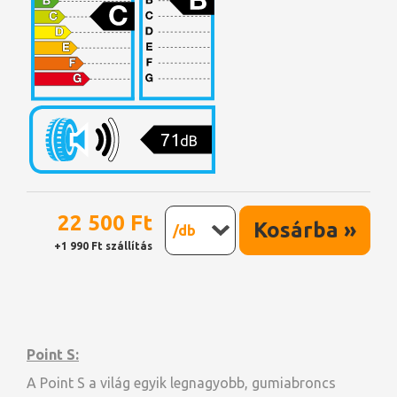
71
dB
22 500 Ft
Kosárba »
/db
+1 990 Ft szállítás
Point S:
A Point S a világ egyik legnagyobb, gumiabroncs