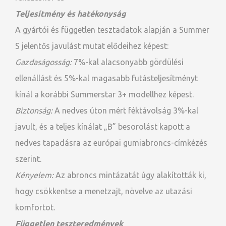
Teljesítmény és hatékonyság
A gyártói és független tesztadatok alapján a Summer
S jelentős javulást mutat elődeihez képest:
Gazdaságosság:
7%-kal alacsonyabb gördülési
ellenállást és 5%-kal magasabb futásteljesítményt
kínál a korábbi Summerstar 3+ modellhez képest.
Biztonság:
A nedves úton mért féktávolság 3%-kal
javult, és a teljes kínálat „B” besorolást kapott a
nedves tapadásra az európai gumiabroncs-címkézés
szerint.
Kényelem:
Az abroncs mintázatát úgy alakították ki,
hogy csökkentse a menetzajt, növelve az utazási
komfortot.
Független teszteredmények