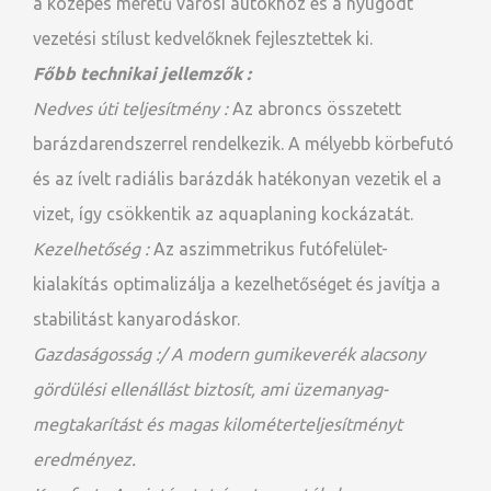
a közepes méretű városi autókhoz és a nyugodt
vezetési stílust kedvelőknek fejlesztettek ki.
Főbb technikai jellemzők :
Nedves úti teljesítmény :
Az abroncs összetett
barázdarendszerrel rendelkezik. A mélyebb körbefutó
és az ívelt radiális barázdák hatékonyan vezetik el a
vizet, így csökkentik az aquaplaning kockázatát.
Kezelhetőség :
Az aszimmetrikus futófelület-
kialakítás optimalizálja a kezelhetőséget és javítja a
stabilitást kanyarodáskor.
Gazdaságosság :/
A modern gumikeverék alacsony
gördülési ellenállást biztosít, ami üzemanyag-
megtakarítást és magas kilométerteljesítményt
eredményez.