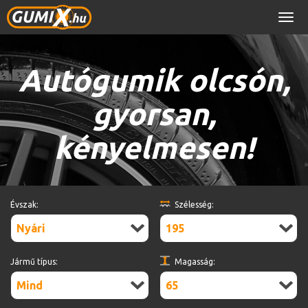
Men
Autógumik olcsón,
gyorsan,
kényelmesen!
Évszak:
Szélesség:
Nyári
195
Jármű típus:
Magasság:
Mind
65