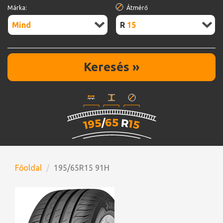
Márka:
Átmérő
Mind
R15
Keresés »
Főoldal
195/65R15 91H