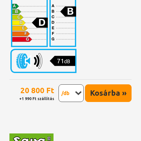
71
dB
20 800 Ft
Kosárba »
/db
+1 990 Ft szállítás