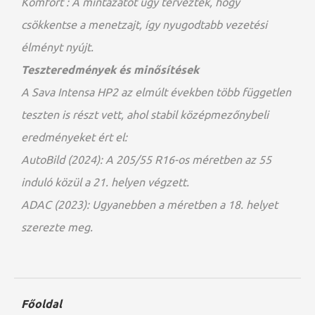
Komfort :
A mintázatot úgy tervezték, hogy
csökkentse a menetzajt, így nyugodtabb vezetési
élményt nyújt.
Teszteredmények és minősítések
A Sava Intensa HP2 az elmúlt években több független
teszten is részt vett, ahol stabil középmezőnybeli
eredményeket ért el:
AutoBild (2024):
A 205/55 R16-os méretben az 55
induló közül a 21. helyen végzett.
ADAC (2023):
Ugyanebben a méretben a 18. helyet
szerezte meg.
Főoldal