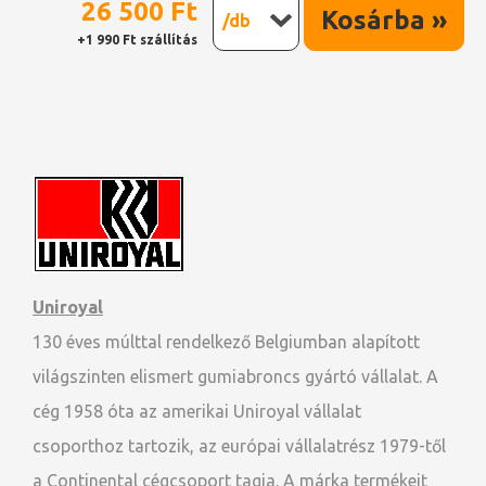
26 500 Ft
Kosárba »
/db
+1 990 Ft szállítás
Uniroyal
130 éves múlttal rendelkező Belgiumban alapított
világszinten elismert gumiabroncs gyártó vállalat. A
cég 1958 óta az amerikai Uniroyal vállalat
csoporthoz tartozik, az európai vállalatrész 1979-től
a Continental cégcsoport tagja. A márka termékeit