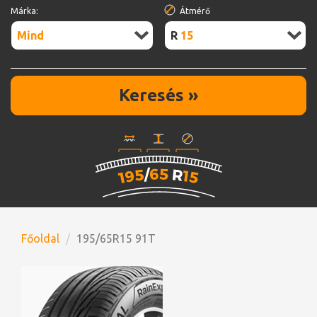
Márka:
Átmérő
Mind
R15
Keresés »
Főoldal
195/65R15 91T