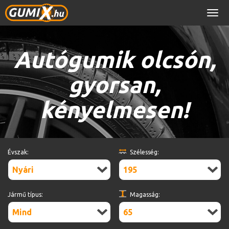
Men
Autógumik olcsón,
gyorsan,
kényelmesen!
Évszak:
Szélesség:
Nyári
195
Jármű típus:
Magasság:
Mind
65